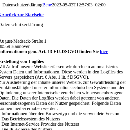
Zum
Datenschutzerklärung
Bene
2023-05-03T12:57:03+02:00
Inhalt
< zurück zur Startseite
springen
Datenschutzerklärung
August-Madsack-Straße 1
30559 Hannover
Informationen gem. Art. 13 EU-DSGVO finden Sie
hier
Erstellung von Logfiles
Mit Aufruf unserer Website erfassen wir durch ein automatisiertes
System Daten und Informationen. Diese werden in den Logfiles des
Servers gespeichert (Art. 6 Abs. 1 lit. f DSGVO).
Zur Auslieferung der Inhalte unserer Website, zur Gewährleistung der
Funktionsfähigkeit unserer informationstechnischen Systeme und der
Optimierung unserer Internetseite verarbeiten wir personenbezogene
Daten. Die Daten der Logfiles werden dabei getrennt von anderen
personenbezogenen Daten der Nutzer gespeichert. Folgende Daten
können hierbei erhoben werden:
• Informationen über den Browsertyp und die verwendete Version
• Das Betriebssystem des Nutzers
• Den Internet-Service Provider des Nutzers
• Die IP-Adresse des Nutzers