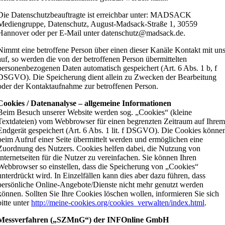
Die Datenschutzbeauftragte ist erreichbar unter: MADSACK
Mediengruppe, Datenschutz, August-Madsack-Straße 1, 30559
Hannover oder per E-Mail unter datenschutz@madsack.de.
Nimmt eine betroffene Person über einen dieser Kanäle Kontakt mit un
auf, so werden die von der betroffenen Person übermittelten
personenbezogenen Daten automatisch gespeichert (Art. 6 Abs. 1 b, f
DSGVO). Die Speicherung dient allein zu Zwecken der Bearbeitung
oder der Kontaktaufnahme zur betroffenen Person.
Cookies / Datenanalyse – allgemeine Informationen
Beim Besuch unserer Website werden sog. „Cookies“ (kleine
Textdateien) vom Webbrowser für einen begrenzten Zeitraum auf Ihre
Endgerät gespeichert (Art. 6 Abs. 1 lit. f DSGVO). Die Cookies könne
beim Aufruf einer Seite übermittelt werden und ermöglichen eine
Zuordnung des Nutzers. Cookies helfen dabei, die Nutzung von
Internetseiten für die Nutzer zu vereinfachen. Sie können Ihren
Webbrowser so einstellen, dass die Speicherung von „Cookies“
unterdrückt wird. In Einzelfällen kann dies aber dazu führen, dass
persönliche Online-Angebote/Dienste nicht mehr genutzt werden
können. Sollten Sie Ihre Cookies löschen wollen, informieren Sie sich
bitte unter
http://meine-cookies.org/cookies_verwalten/index.html
.
Messverfahren („SZMnG“) der INFOnline GmbH