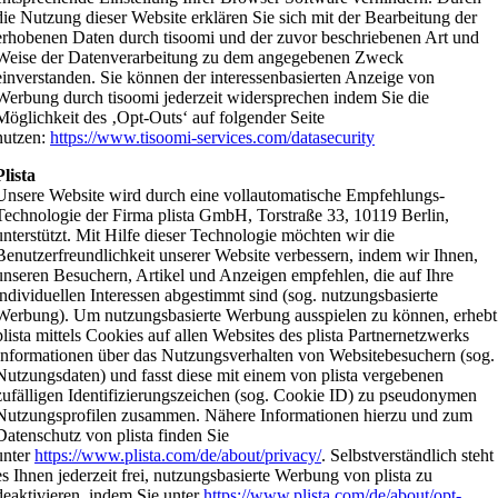
die Nutzung dieser Website erklären Sie sich mit der Bearbeitung der
erhobenen Daten durch tisoomi und der zuvor beschriebenen Art und
Weise der Datenverarbeitung zu dem angegebenen Zweck
einverstanden. Sie können der interessenbasierten Anzeige von
Werbung durch tisoomi jederzeit widersprechen indem Sie die
Möglichkeit des ‚Opt-Outs‘ auf folgender Seite
nutzen:
https://www.tisoomi-services.com/datasecurity
Plista
Unsere Website wird durch eine vollautomatische Empfehlungs-
Technologie der Firma plista GmbH, Torstraße 33, 10119 Berlin,
unterstützt. Mit Hilfe dieser Technologie möchten wir die
Benutzerfreundlichkeit unserer Website verbessern, indem wir Ihnen,
unseren Besuchern, Artikel und Anzeigen empfehlen, die auf Ihre
individuellen Interessen abgestimmt sind (sog. nutzungsbasierte
Werbung). Um nutzungsbasierte Werbung ausspielen zu können, erhebt
plista mittels Cookies auf allen Websites des plista Partnernetzwerks
Informationen über das Nutzungsverhalten von Websitebesuchern (sog.
Nutzungsdaten) und fasst diese mit einem von plista vergebenen
zufälligen Identifizierungszeichen (sog. Cookie ID) zu pseudonymen
Nutzungsprofilen zusammen. Nähere Informationen hierzu und zum
Datenschutz von plista finden Sie
unter
https://www.plista.com/de/about/privacy/
. Selbstverständlich steht
es Ihnen jederzeit frei, nutzungsbasierte Werbung von plista zu
deaktivieren, indem Sie unter
https://www.plista.com/de/about/opt-