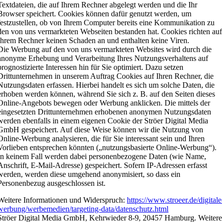
Textdateien, die auf Ihrem Rechner abgelegt werden und die Ihr
Browser speichert. Cookies können dafür genutzt werden, um
festzustellen, ob von Ihrem Computer bereits eine Kommunikation zu
den von uns vermarkteten Webseiten bestanden hat. Cookies richten au
Ihrem Rechner keinen Schaden an und enthalten keine Viren.
Die Werbung auf den von uns vermarkteten Websites wird durch die
anonyme Erhebung und Verarbeitung Ihres Nutzungsverhaltens auf
prognostizierte Interessen hin für Sie optimiert. Dazu setzen
Drittunternehmen in unserem Auftrag Cookies auf Ihren Rechner, die
Nutzungsdaten erfassen. Hierbei handelt es sich um solche Daten, die
erhoben werden können, während Sie sich z. B. auf den Seiten dieses
Online-Angebots bewegen oder Werbung anklicken. Die mittels der
eingesetzten Drittunternehmen erhobenen anonymen Nutzungsdaten
werden ebenfalls in einem eigenen Cookie der Ströer Digital Media
GmbH gespeichert. Auf diese Weise können wir die Nutzung von
Online-Werbung analysieren, die für Sie interessant sein und Ihren
Vorlieben entsprechen könnten („nutzungsbasierte Online-Werbung“).
In keinem Fall werden dabei personenbezogene Daten (wie Name,
Anschrift, E-Mail-Adresse) gespeichert. Sofern IP-Adressen erfasst
werden, werden diese umgehend anonymisiert, so dass ein
Personenbezug ausgeschlossen ist.
Weitere Informationen und Widerspruch:
https://www.stroeer.de/digitale
werbung/werbemedien/targeting-data/datenschutz.html
Ströer Digital Media GmbH, Kehrwieder 8-9, 20457 Hamburg. Weiter