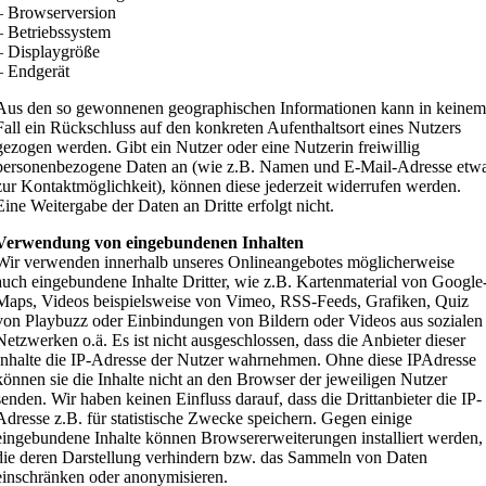
– Browserversion
– Betriebssystem
– Displaygröße
– Endgerät
Aus den so gewonnenen geographischen Informationen kann in keine
Fall ein Rückschluss auf den konkreten Aufenthaltsort eines Nutzers
gezogen werden. Gibt ein Nutzer oder eine Nutzerin freiwillig
personenbezogene Daten an (wie z.B. Namen und E-Mail-Adresse etw
zur Kontaktmöglichkeit), können diese jederzeit widerrufen werden.
Eine Weitergabe der Daten an Dritte erfolgt nicht.
Verwendung von eingebundenen Inhalten
Wir verwenden innerhalb unseres Onlineangebotes möglicherweise
auch eingebundene Inhalte Dritter, wie z.B. Kartenmaterial von Google
Maps, Videos beispielsweise von Vimeo, RSS-Feeds, Grafiken, Quiz
von Playbuzz oder Einbindungen von Bildern oder Videos aus sozialen
Netzwerken o.ä. Es ist nicht ausgeschlossen, dass die Anbieter dieser
Inhalte die IP-Adresse der Nutzer wahrnehmen. Ohne diese IPAdresse
können sie die Inhalte nicht an den Browser der jeweiligen Nutzer
senden. Wir haben keinen Einfluss darauf, dass die Drittanbieter die IP-
Adresse z.B. für statistische Zwecke speichern. Gegen einige
eingebundene Inhalte können Browsererweiterungen installiert werden,
die deren Darstellung verhindern bzw. das Sammeln von Daten
einschränken oder anonymisieren.