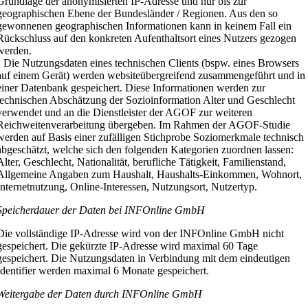
Grundlage der anonymisierten IP-Adresse und nur bis zur
geographischen Ebene der Bundesländer / Regionen. Aus den so
gewonnenen geographischen Informationen kann in keinem Fall ein
Rückschluss auf den konkreten Aufenthaltsort eines Nutzers gezogen
werden.
• Die Nutzungsdaten eines technischen Clients (bspw. eines Browsers
auf einem Gerät) werden websiteübergreifend zusammengeführt und in
einer Datenbank gespeichert. Diese Informationen werden zur
technischen Abschätzung der Sozioinformation Alter und Geschlecht
verwendet und an die Dienstleister der AGOF zur weiteren
Reichweitenverarbeitung übergeben. Im Rahmen der AGOF-Studie
werden auf Basis einer zufälligen Stichprobe Soziomerkmale technisch
abgeschätzt, welche sich den folgenden Kategorien zuordnen lassen:
Alter, Geschlecht, Nationalität, berufliche Tätigkeit, Familienstand,
Allgemeine Angaben zum Haushalt, Haushalts-Einkommen, Wohnort,
Internetnutzung, Online-Interessen, Nutzungsort, Nutzertyp.
Speicherdauer der Daten bei INFOnline GmbH
Die vollständige IP-Adresse wird von der INFOnline GmbH nicht
gespeichert. Die gekürzte IP-Adresse wird maximal 60 Tage
gespeichert. Die Nutzungsdaten in Verbindung mit dem eindeutigen
Identifier werden maximal 6 Monate gespeichert.
Weitergabe der Daten durch INFOnline GmbH