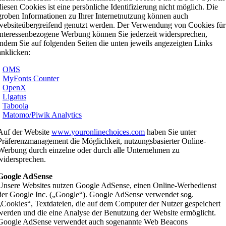
diesen Cookies ist eine persönliche Identifizierung nicht möglich. Die
groben Informationen zu Ihrer Internetnutzung können auch
websiteübergreifend genutzt werden. Der Verwendung von Cookies für
interessenbezogene Werbung können Sie jederzeit widersprechen,
indem Sie auf folgenden Seiten die unten jeweils angezeigten Links
anklicken:
•
OMS
•
MyFonts Counter
•
OpenX
•
Ligatus
•
Taboola
•
Matomo/Piwik Analytics
Auf der Website
www.youronlinechoices.com
haben Sie unter
Präferenzmanagement die Möglichkeit, nutzungsbasierter Online-
Werbung durch einzelne oder durch alle Unternehmen zu
widersprechen.
Google AdSense
Unsere Websites nutzen Google AdSense, einen Online-Werbedienst
der Google Inc. („Google“). Google AdSense verwendet sog.
„Cookies“, Textdateien, die auf dem Computer der Nutzer gespeichert
werden und die eine Analyse der Benutzung der Website ermöglicht.
Google AdSense verwendet auch sogenannte Web Beacons