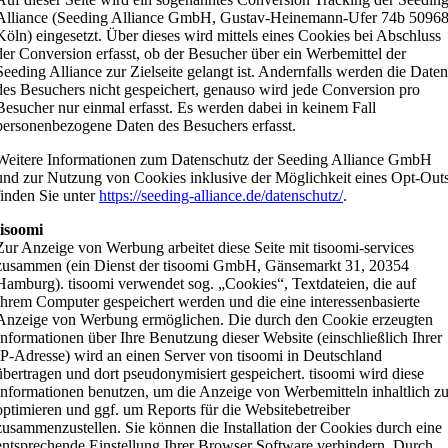
Alliance (Seeding Alliance GmbH, Gustav-Heinemann-Ufer 74b 5096
Köln) eingesetzt. Über dieses wird mittels eines Cookies bei Abschluss
der Conversion erfasst, ob der Besucher über ein Werbemittel der
Seeding Alliance zur Zielseite gelangt ist. Andernfalls werden die Date
des Besuchers nicht gespeichert, genauso wird jede Conversion pro
Besucher nur einmal erfasst. Es werden dabei in keinem Fall
personenbezogene Daten des Besuchers erfasst.
Weitere Informationen zum Datenschutz der Seeding Alliance GmbH
und zur Nutzung von Cookies inklusive der Möglichkeit eines Opt-Out
finden Sie unter
https://seeding-alliance.de/datenschutz/
.
tisoomi
Zur Anzeige von Werbung arbeitet diese Seite mit tisoomi-services
zusammen (ein Dienst der tisoomi GmbH, Gänsemarkt 31, 20354
Hamburg). tisoomi verwendet sog. „Cookies“, Textdateien, die auf
Ihrem Computer gespeichert werden und die eine interessenbasierte
Anzeige von Werbung ermöglichen. Die durch den Cookie erzeugten
Informationen über Ihre Benutzung dieser Website (einschließlich Ihrer
IP-Adresse) wird an einen Server von tisoomi in Deutschland
übertragen und dort pseudonymisiert gespeichert. tisoomi wird diese
Informationen benutzen, um die Anzeige von Werbemitteln inhaltlich z
optimieren und ggf. um Reports für die Websitebetreiber
zusammenzustellen. Sie können die Installation der Cookies durch eine
entsprechende Einstellung Ihrer Browser Software verhindern. Durch