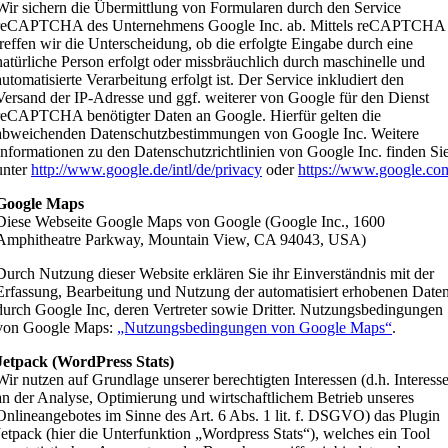
Wir sichern die Übermittlung von Formularen durch den Service
reCAPTCHA des Unternehmens Google Inc. ab. Mittels reCAPTCHA
treffen wir die Unterscheidung, ob die erfolgte Eingabe durch eine
natürliche Person erfolgt oder missbräuchlich durch maschinelle und
automatisierte Verarbeitung erfolgt ist. Der Service inkludiert den
Versand der IP-Adresse und ggf. weiterer von Google für den Dienst
reCAPTCHA benötigter Daten an Google. Hierfür gelten die
abweichenden Datenschutzbestimmungen von Google Inc. Weitere
Informationen zu den Datenschutzrichtlinien von Google Inc. finden Si
unter
http://www.google.de/intl/de/privacy
oder
https://www.google.com/
Google Maps
Diese Webseite Google Maps von Google (Google Inc., 1600
Amphitheatre Parkway, Mountain View, CA 94043, USA)
Durch Nutzung dieser Website erklären Sie ihr Einverständnis mit der
Erfassung, Bearbeitung und Nutzung der automatisiert erhobenen Date
durch Google Inc, deren Vertreter sowie Dritter. Nutzungsbedingungen
von Google Maps:
„Nutzungsbedingungen von Google Maps“
.
Jetpack (WordPress Stats)
Wir nutzen auf Grundlage unserer berechtigten Interessen (d.h. Interess
an der Analyse, Optimierung und wirtschaftlichem Betrieb unseres
Onlineangebotes im Sinne des Art. 6 Abs. 1 lit. f. DSGVO) das Plugin
Jetpack (hier die Unterfunktion „Wordpress Stats“), welches ein Tool