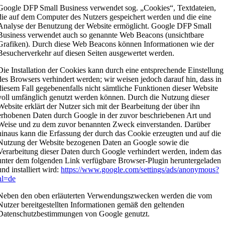
Google DFP Small Business verwendet sog. „Cookies“, Textdateien,
die auf dem Computer des Nutzers gespeichert werden und die eine
Analyse der Benutzung der Website ermöglicht. Google DFP Small
Business verwendet auch so genannte Web Beacons (unsichtbare
Grafiken). Durch diese Web Beacons können Informationen wie der
Besucherverkehr auf diesen Seiten ausgewertet werden.
Die Installation der Cookies kann durch eine entsprechende Einstellung
des Browsers verhindert werden; wir weisen jedoch darauf hin, dass in
diesem Fall gegebenenfalls nicht sämtliche Funktionen dieser Website
voll umfänglich genutzt werden können. Durch die Nutzung dieser
Website erklärt der Nutzer sich mit der Bearbeitung der über ihn
erhobenen Daten durch Google in der zuvor beschriebenen Art und
Weise und zu dem zuvor benannten Zweck einverstanden. Darüber
hinaus kann die Erfassung der durch das Cookie erzeugten und auf die
Nutzung der Website bezogenen Daten an Google sowie die
Verarbeitung dieser Daten durch Google verhindert werden, indem das
unter dem folgenden Link verfügbare Browser-Plugin heruntergeladen
und installiert wird:
https://www.google.com/settings/ads/anonymous?
hl=de
Neben den oben erläuterten Verwendungszwecken werden die vom
Nutzer bereitgestellten Informationen gemäß den geltenden
Datenschutzbestimmungen von Google genutzt.