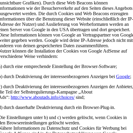
(unsichtbare Grafiken). Durch diese Web Beacons können
Informationen wie der Besucherverkehr auf den Seiten dieses Angebots
ausgewertet werden. Die durch Cookies und Web Beacons erzeugten
Informationen über die Benutzung dieser Website (einschließlich der IP
Adresse der Nutzer) und Auslieferung von Werbeformaten werden an
einen Server von Google in den USA übertragen und dort gespeichert.
Diese Informationen können von Google an Vertragspartner von Googl
weiter gegeben werden. Google wird deine IP-Adresse jedoch nicht mit
anderen von deinen gespeicherten Daten zusammenführen.
Nutzer können die Installation der Cookies von Google AdSense auf
verschiedene Weise verhindern:
a) durch eine entsprechende Einstellung der Browser-Software;
b) durch Deaktivierung der interessenbezogenen Anzeigen bei
Google
;
c) durch Deaktivierung der interessenbezogenen Anzeigen der Anbieter
die Teil der Selbstregulierungs-Kampagne „About
Ads“:
http://www.aboutads.info/choices/
sind;
d) durch dauerhafte Deaktivierung durch ein Browser-Plug-in.
Die Einstellungen unter b) und c) werden gelöscht, wenn Cookies in
den Browsereinstellungen gelöscht werden.
Nähere Informationen zu Datenschutz und Cookies für Werbung bei