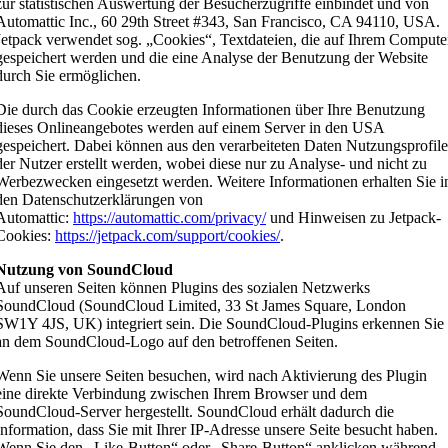
zur statistischen Auswertung der Besucherzugriffe einbindet und von
Automattic Inc., 60 29th Street #343, San Francisco, CA 94110, USA.
Jetpack verwendet sog. „Cookies“, Textdateien, die auf Ihrem Compute
gespeichert werden und die eine Analyse der Benutzung der Website
durch Sie ermöglichen.
Die durch das Cookie erzeugten Informationen über Ihre Benutzung
dieses Onlineangebotes werden auf einem Server in den USA
gespeichert. Dabei können aus den verarbeiteten Daten Nutzungsprofil
der Nutzer erstellt werden, wobei diese nur zu Analyse- und nicht zu
Werbezwecken eingesetzt werden. Weitere Informationen erhalten Sie i
den Datenschutzerklärungen von
Automattic:
https://automattic.com/privacy/
und Hinweisen zu Jetpack-
Cookies:
https://jetpack.com/support/cookies/
.
Nutzung von SoundCloud
Auf unseren Seiten können Plugins des sozialen Netzwerks
SoundCloud (SoundCloud Limited, 33 St James Square, London
SW1Y 4JS, UK) integriert sein. Die SoundCloud-Plugins erkennen Sie
an dem SoundCloud-Logo auf den betroffenen Seiten.
Wenn Sie unsere Seiten besuchen, wird nach Aktivierung des Plugin
eine direkte Verbindung zwischen Ihrem Browser und dem
SoundCloud-Server hergestellt. SoundCloud erhält dadurch die
Information, dass Sie mit Ihrer IP-Adresse unsere Seite besucht haben.
Wenn Sie den „Like-Button“ oder „Share-Button“ anklicken während