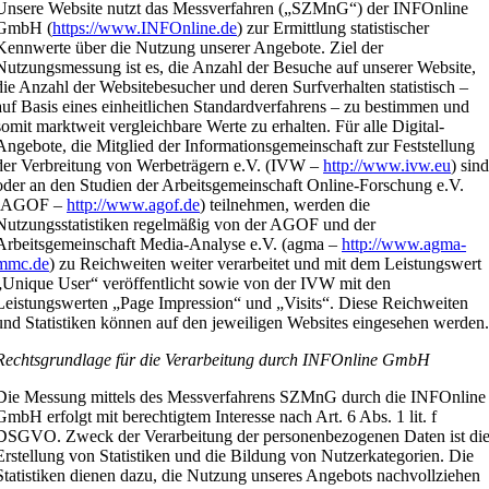
Unsere Website nutzt das Messverfahren („SZMnG“) der INFOnline
GmbH (
https://www.INFOnline.de
) zur Ermittlung statistischer
Kennwerte über die Nutzung unserer Angebote. Ziel der
Nutzungsmessung ist es, die Anzahl der Besuche auf unserer Website,
die Anzahl der Websitebesucher und deren Surfverhalten statistisch –
auf Basis eines einheitlichen Standardverfahrens – zu bestimmen und
somit marktweit vergleichbare Werte zu erhalten. Für alle Digital-
Angebote, die Mitglied der Informationsgemeinschaft zur Feststellung
der Verbreitung von Werbeträgern e.V. (IVW –
http://www.ivw.eu
) sin
oder an den Studien der Arbeitsgemeinschaft Online-Forschung e.V.
(AGOF –
http://www.agof.de
) teilnehmen, werden die
Nutzungsstatistiken regelmäßig von der AGOF und der
Arbeitsgemeinschaft Media-Analyse e.V. (agma –
http://www.agma-
mmc.de
) zu Reichweiten weiter verarbeitet und mit dem Leistungswert
„Unique User“ veröffentlicht sowie von der IVW mit den
Leistungswerten „Page Impression“ und „Visits“. Diese Reichweiten
und Statistiken können auf den jeweiligen Websites eingesehen werden
Rechtsgrundlage für die Verarbeitung durch INFOnline GmbH
Die Messung mittels des Messverfahrens SZMnG durch die INFOnline
GmbH erfolgt mit berechtigtem Interesse nach Art. 6 Abs. 1 lit. f
DSGVO. Zweck der Verarbeitung der personenbezogenen Daten ist di
Erstellung von Statistiken und die Bildung von Nutzerkategorien. Die
Statistiken dienen dazu, die Nutzung unseres Angebots nachvollziehen