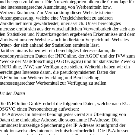
und belegen zu können. Die Nutzerkategorien bilden die Grundlage für
eine interessengerechte Ausrichtung von Werbemitteln bzw.
Werbemaßnahmen. Zur Vermarktung dieser Website ist eine
Nutzungsmessung, welche eine Vergleichbarkeit zu anderen
Marktteilnehmern gewährleistet, unerlässlich. Unser berechtigtes
Interesse ergibt sich aus der wirtschaftlichen Verwertbarkeit der sich aus
den Statistiken und Nutzerkategorien ergebenden Erkenntnisse und de
Marktwert unserer Website -auch in direktem Vergleich mit Websites
Dritter- der sich anhand der Statistiken ermitteln lässt.
Darüber hinaus haben wir ein berechtigtes Interesse daran, die
pseudonymisierten Daten der INFOnline, der AGOF und der IVW zum
Zwecke der Marktforschung (AGOF, agma) und für statistische Zweck
(INFOnline, IVW) zur Verfügung zu stellen. Weiterhin haben wir ein
berechtigtes Interesse daran, die pseudonymisierten Daten der
INFOnline zur Weiterentwicklung und Bereitstellung
interessengerechter Werbemittel zur Verfügung zu stellen.
Art der Daten
Die INFOnline GmbH erhebt die folgenden Daten, welche nach EU-
DSGVO einen Personenbezug aufweisen:
• IP-Adresse: Im Internet benötigt jedes Gerät zur Übertragung von
Daten eine eindeutige Adresse, die sogenannte IP-Adresse. Die
zumindest kurzzeitige Speicherung der IP-Adresse ist aufgrund der
Funktionsweise des Internets technisch erforderlich. Die IP-Adressen