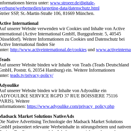
Informationen hierzu unter:
www.stroeer.de/digitale-
werbung/werbemedien/targeting-data/datenschutz.html
Ströer SSP, St.-Martin-Straße 106, 81669 München.
Active International
Auf unserer Website verwenden wir Cookies und Inhalte von Active
International (Active International GmbH, Burggrafenstr. 5, 40545
Düsseldorf). Weitere Informationen zu Cookies und Datenschutz bei
Active International finden Sie
unter:
http://www.activeinternational.de/cookies
und
www.activeinternat
Teads
Auf unserer Website binden wir Inhalte von Teads (Teads Deutschland
GmbH, Poststr. 6, 20354 Hamburg) ein. Weitere Informationen
unter:
teads.tv/privacy-policy/
Adyoulike
Auf unserer Website binden wir Inhalte von Adyoulike ein
(ADYOULIKE SERVICE RGPD 37 RUE BOISSIERE 75116
PARIS). Weitere
Informationen:
https://www.adyoulike.com/privacy_policy.php
Madsack Market Solutions NativeAds
Die Native Advertising Technologie der Madsack Market Solutions
GmbH präsentiert relevante Werbeinhalte in störungsfreiem und native