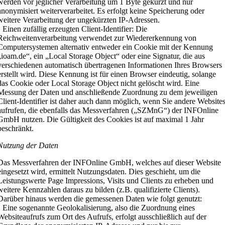
werden vor jeglicher Verarbeitung um 1 Byte gekürzt und nur
anonymisiert weiterverarbeitet. Es erfolgt keine Speicherung oder
weitere Verarbeitung der ungekürzten IP-Adressen.
• Einen zufällig erzeugten Client-Identifier: Die
Reichweitenverarbeitung verwendet zur Wiedererkennung von
Computersystemen alternativ entweder ein Cookie mit der Kennung
„ioam.de“, ein „Local Storage Object“ oder eine Signatur, die aus
verschiedenen automatisch übertragenen Informationen Ihres Browsers
erstellt wird. Diese Kennung ist für einen Browser eindeutig, solange
das Cookie oder Local Storage Object nicht gelöscht wird. Eine
Messung der Daten und anschließende Zuordnung zu dem jeweiligen
Client-Identifier ist daher auch dann möglich, wenn Sie andere Website
aufrufen, die ebenfalls das Messverfahren („SZMnG“) der INFOnline
GmbH nutzen. Die Gültigkeit des Cookies ist auf maximal 1 Jahr
beschränkt.
Nutzung der Daten
Das Messverfahren der INFOnline GmbH, welches auf dieser Website
eingesetzt wird, ermittelt Nutzungsdaten. Dies geschieht, um die
Leistungswerte Page Impressions, Visits und Clients zu erheben und
weitere Kennzahlen daraus zu bilden (z.B. qualifizierte Clients).
Darüber hinaus werden die gemessenen Daten wie folgt genutzt:
• Eine sogenannte Geolokalisierung, also die Zuordnung eines
Websiteaufrufs zum Ort des Aufrufs, erfolgt ausschließlich auf der