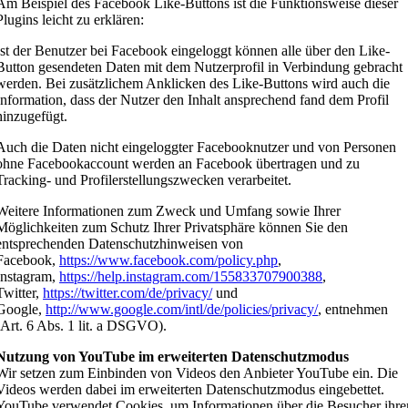
Am Beispiel des Facebook Like-Buttons ist die Funktionsweise dieser
Plugins leicht zu erklären:
Ist der Benutzer bei Facebook eingeloggt können alle über den Like-
Button gesendeten Daten mit dem Nutzerprofil in Verbindung gebracht
werden. Bei zusätzlichem Anklicken des Like-Buttons wird auch die
Information, dass der Nutzer den Inhalt ansprechend fand dem Profil
hinzugefügt.
Auch die Daten nicht eingeloggter Facebooknutzer und von Personen
ohne Facebookaccount werden an Facebook übertragen und zu
Tracking- und Profilerstellungszwecken verarbeitet.
Weitere Informationen zum Zweck und Umfang sowie Ihrer
Möglichkeiten zum Schutz Ihrer Privatsphäre können Sie den
entsprechenden Datenschutzhinweisen von
Facebook,
https://www.facebook.com/policy.php
,
Instagram,
https://help.instagram.com/155833707900388
,
Twitter,
https://twitter.com/de/privacy/
und
Google,
http://www.google.com/intl/de/policies/privacy/
, entnehmen
(Art. 6 Abs. 1 lit. a DSGVO).
Nutzung von YouTube im erweiterten Datenschutzmodus
Wir setzen zum Einbinden von Videos den Anbieter YouTube ein. Die
Videos werden dabei im erweiterten Datenschutzmodus eingebettet.
YouTube verwendet Cookies, um Informationen über die Besucher ihre