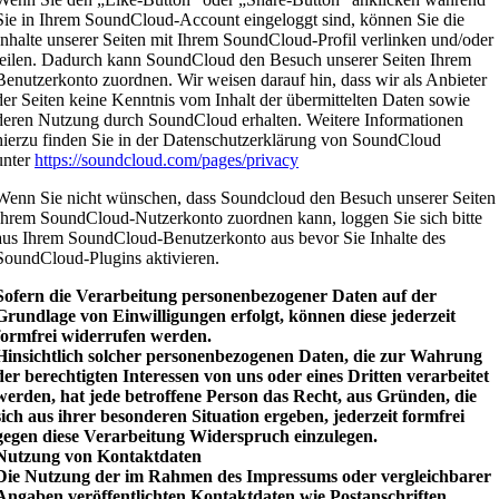
Sie in Ihrem SoundCloud-Account eingeloggt sind, können Sie die
Inhalte unserer Seiten mit Ihrem SoundCloud-Profil verlinken und/oder
teilen. Dadurch kann SoundCloud den Besuch unserer Seiten Ihrem
Benutzerkonto zuordnen. Wir weisen darauf hin, dass wir als Anbieter
der Seiten keine Kenntnis vom Inhalt der übermittelten Daten sowie
deren Nutzung durch SoundCloud erhalten. Weitere Informationen
hierzu finden Sie in der Datenschutzerklärung von SoundCloud
unter
https://soundcloud.com/pages/privacy
Wenn Sie nicht wünschen, dass Soundcloud den Besuch unserer Seiten
Ihrem SoundCloud-Nutzerkonto zuordnen kann, loggen Sie sich bitte
aus Ihrem SoundCloud-Benutzerkonto aus bevor Sie Inhalte des
SoundCloud-Plugins aktivieren.
Sofern die Verarbeitung personenbezogener Daten auf der
Grundlage von Einwilligungen erfolgt, können diese jederzeit
formfrei widerrufen werden.
Hinsichtlich solcher personenbezogenen Daten, die zur Wahrung
der berechtigten Interessen von uns oder eines Dritten verarbeitet
werden, hat jede betroffene Person das Recht, aus Gründen, die
sich aus ihrer besonderen Situation ergeben, jederzeit formfrei
gegen diese Verarbeitung Widerspruch einzulegen.
Nutzung von Kontaktdaten
Die Nutzung der im Rahmen des Impressums oder vergleichbarer
Angaben veröffentlichten Kontaktdaten wie Postanschriften,