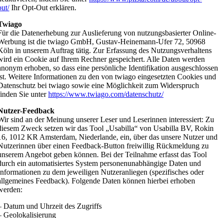
out/
Ihr Opt-Out erklären.
Twiago
Für die Datenerhebung zur Auslieferung von nutzungsbasierter Online-
Werbung ist die twiago GmbH, Gustav-Heinemann-Ufer 72, 50968
Köln in unserem Auftrag tätig. Zur Erfassung des Nutzungsverhaltens
wird ein Cookie auf Ihrem Rechner gespeichert. Alle Daten werden
anonym erhoben, so dass eine persönliche Identifikation ausgeschlosse
ist. Weitere Informationen zu den von twiago eingesetzten Cookies und
Datenschutz bei twiago sowie eine Möglichkeit zum Widerspruch
finden Sie unter
https://www.twiago.com/datenschutz/
Nutzer-Feedback
Wir sind an der Meinung unserer Leser und Leserinnen interessiert: Zu
diesem Zweck setzen wir das Tool „Usabilla“ von Usabilla BV, Rokin
16, 1012 KR Amsterdam, Niederlande, ein, über das unsere Nutzer und
Nutzerinnen über einen Feedback-Button freiwillig Rückmeldung zu
unserem Angebot geben können. Bei der Teilnahme erfasst das Tool
durch ein automatisiertes System personenunabhängige Daten und
Informationen zu dem jeweiligen Nutzeranliegen (spezifisches oder
allgemeines Feedback). Folgende Daten können hierbei erhoben
werden:
– Datum und Uhrzeit des Zugriffs
– Geolokalisierung