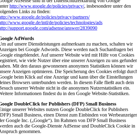
Google AdSense sind in der Datenschutzerklärung von Google
unter
http://www.google.de/policies/privacy/
, insbesondere unter den
folgenden Links zu finden:
http://www.google.de/policies/privacy/partners/
http://www.google.de/intl/de/policies/technologies/ads
http://support.google.com/adsense/answer/2839090
Google AdWords
Um auf unsere Dienstleistungen aufmerksam zu machen, schalten wir
Anzeigen bei Google Adwords. Diese werden nach Suchanfragen bei
Google eingeblendet. Auf unserer Website wird mit Hilfe von Cookies
registriert, wie viele Nutzer über eine unserer Anzeigen zu uns gefunde
haben. Mit den daraus gewonnenen anonymen Statistiken können wir
unsere Anzeigen optimieren. Die Speicherung des Cookies erfolgt durc
Google beim Klick auf eine Anzeige und kann über die Einstellungen
deines Browsers unterbunden werden. In diesem Falle fließt auch dein
Besuch unserer Website nicht in die anonymen Nutzerstatistiken ein.
Weitere Informationen findest du in den Google Website-Statistiken.
Google DoubleClick for Publishers (DFP) Small Business
Einige unserer Websites nutzen Google DoubleClick for Publishers
(DFP) Small Business, einen Dienst zum Einbinden von Werbeanzeige
der Google Inc. („Google“). Im Rahmen von DFP Small Business
werden auch die Google-Dienste AdSense und DoubleClick Cookie in
Anspruch genommen.