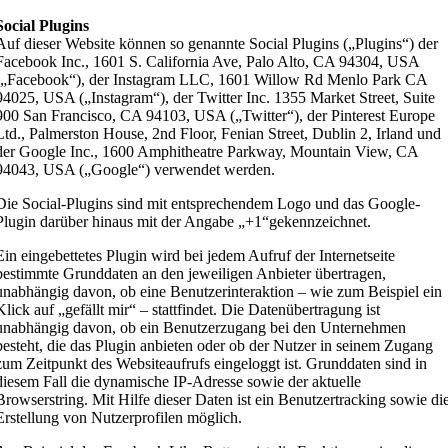
Social Plugins
Auf dieser Website können so genannte Social Plugins („Plugins“) der
Facebook Inc., 1601 S. California Ave, Palo Alto, CA 94304, USA
(„Facebook“), der Instagram LLC, 1601 Willow Rd Menlo Park CA
94025, USA („Instagram“), der Twitter Inc. 1355 Market Street, Suite
900 San Francisco, CA 94103, USA („Twitter“), der Pinterest Europe
Ltd., Palmerston House, 2nd Floor, Fenian Street, Dublin 2, Irland und
der Google Inc., 1600 Amphitheatre Parkway, Mountain View, CA
94043, USA („Google“) verwendet werden.
Die Social-Plugins sind mit entsprechendem Logo und das Google-
Plugin darüber hinaus mit der Angabe „+1“gekennzeichnet.
Ein eingebettetes Plugin wird bei jedem Aufruf der Internetseite
bestimmte Grunddaten an den jeweiligen Anbieter übertragen,
unabhängig davon, ob eine Benutzerinteraktion – wie zum Beispiel ein
Klick auf „gefällt mir“ – stattfindet. Die Datenübertragung ist
unabhängig davon, ob ein Benutzerzugang bei den Unternehmen
besteht, die das Plugin anbieten oder ob der Nutzer in seinem Zugang
zum Zeitpunkt des Websiteaufrufs eingeloggt ist. Grunddaten sind in
diesem Fall die dynamische IP-Adresse sowie der aktuelle
Browserstring. Mit Hilfe dieser Daten ist ein Benutzertracking sowie di
Erstellung von Nutzerprofilen möglich.