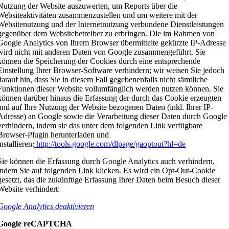
Nutzung der Website auszuwerten, um Reports über die
Websiteaktivitäten zusammenzustellen und um weitere mit der
Websitenutzung und der Internetnutzung verbundene Dienstleistungen
gegenüber dem Websitebetreiber zu erbringen. Die im Rahmen von
Google Analytics von Ihrem Browser übermittelte gekürzte IP-Adresse
wird nicht mit anderen Daten von Google zusammengeführt. Sie
können die Speicherung der Cookies durch eine entsprechende
Einstellung Ihrer Browser-Software verhindern; wir weisen Sie jedoch
darauf hin, dass Sie in diesem Fall gegebenenfalls nicht sämtliche
Funktionen dieser Website vollumfänglich werden nutzen können. Sie
können darüber hinaus die Erfassung der durch das Cookie erzeugten
und auf Ihre Nutzung der Website bezogenen Daten (inkl. Ihrer IP-
Adresse) an Google sowie die Verarbeitung dieser Daten durch Google
verhindern, indem sie das unter dem folgenden Link verfügbare
Browser-Plugin herunterladen und
installieren:
http://tools.google.com/dlpage/gaoptout?hl=de
Sie können die Erfassung durch Google Analytics auch verhindern,
indem Sie auf folgenden Link klicken. Es wird ein Opt-Out-Cookie
gesetzt, das die zukünftige Erfassung Ihrer Daten beim Besuch dieser
Website verhindert:
Google Analytics deaktivieren
Google reCAPTCHA