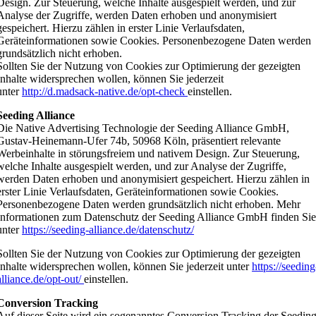
Design. Zur Steuerung, welche Inhalte ausgespielt werden, und zur
Analyse der Zugriffe, werden Daten erhoben und anonymisiert
gespeichert. Hierzu zählen in erster Linie Verlaufsdaten,
Geräteinformationen sowie Cookies. Personenbezogene Daten werden
grundsätzlich nicht erhoben.
Sollten Sie der Nutzung von Cookies zur Optimierung der gezeigten
Inhalte widersprechen wollen, können Sie jederzeit
unter
http://d.madsack-native.de/opt-check
einstellen.
Seeding Alliance
Die Native Advertising Technologie der Seeding Alliance GmbH,
Gustav-Heinemann-Ufer 74b, 50968 Köln, präsentiert relevante
Werbeinhalte in störungsfreiem und nativem Design. Zur Steuerung,
welche Inhalte ausgespielt werden, und zur Analyse der Zugriffe,
werden Daten erhoben und anonymisiert gespeichert. Hierzu zählen in
erster Linie Verlaufsdaten, Geräteinformationen sowie Cookies.
Personenbezogene Daten werden grundsätzlich nicht erhoben. Mehr
Informationen zum Datenschutz der Seeding Alliance GmbH finden Si
unter
https://seeding-alliance.de/datenschutz/
Sollten Sie der Nutzung von Cookies zur Optimierung der gezeigten
Inhalte widersprechen wollen, können Sie jederzeit unter
https://seeding
alliance.de/opt-out/
einstellen.
Conversion Tracking
Auf dieser Seite wird ein sogenanntes Conversion Tracking der Seedin