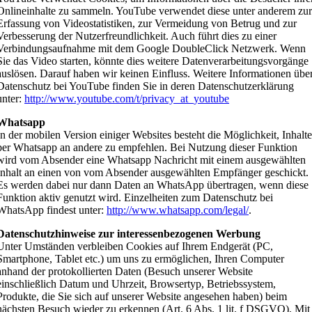
Onlineinhalte zu sammeln. YouTube verwendet diese unter anderem zu
Erfassung von Videostatistiken, zur Vermeidung von Betrug und zur
Verbesserung der Nutzerfreundlichkeit. Auch führt dies zu einer
Verbindungsaufnahme mit dem Google DoubleClick Netzwerk. Wenn
Sie das Video starten, könnte dies weitere Datenverarbeitungsvorgänge
auslösen. Darauf haben wir keinen Einfluss. Weitere Informationen übe
Datenschutz bei YouTube finden Sie in deren Datenschutzerklärung
unter:
http://www.youtube.com/t/privacy_at_youtube
Whatsapp
In der mobilen Version einiger Websites besteht die Möglichkeit, Inhalt
per Whatsapp an andere zu empfehlen. Bei Nutzung dieser Funktion
wird vom Absender eine Whatsapp Nachricht mit einem ausgewählten
Inhalt an einen von vom Absender ausgewählten Empfänger geschickt.
Es werden dabei nur dann Daten an WhatsApp übertragen, wenn diese
Funktion aktiv genutzt wird. Einzelheiten zum Datenschutz bei
WhatsApp findest unter:
http://www.whatsapp.com/legal/
.
Datenschutzhinweise zur interessenbezogenen Werbung
Unter Umständen verbleiben Cookies auf Ihrem Endgerät (PC,
Smartphone, Tablet etc.) um uns zu ermöglichen, Ihren Computer
anhand der protokollierten Daten (Besuch unserer Website
einschließlich Datum und Uhrzeit, Browsertyp, Betriebssystem,
Produkte, die Sie sich auf unserer Website angesehen haben) beim
nächsten Besuch wieder zu erkennen (Art. 6 Abs. 1 lit. f DSGVO). Mit