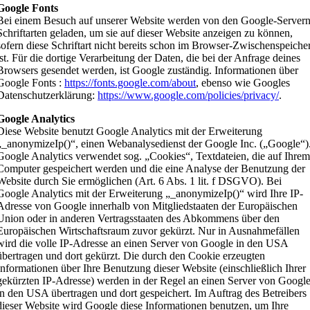
Google Fonts
Bei einem Besuch auf unserer Website werden von den Google-Server
Schriftarten geladen, um sie auf dieser Website anzeigen zu können,
sofern diese Schriftart nicht bereits schon im Browser-Zwischenspeiche
ist. Für die dortige Verarbeitung der Daten, die bei der Anfrage deines
Browsers gesendet werden, ist Google zuständig. Informationen über
Google Fonts :
https://fonts.google.com/about
, ebenso wie Googles
Datenschutzerklärung:
https://www.google.com/policies/privacy/
.
Google Analytics
Diese Website benutzt Google Analytics mit der Erweiterung
„_anonymizeIp()“, einen Webanalysedienst der Google Inc. („Google“)
Google Analytics verwendet sog. „Cookies“, Textdateien, die auf Ihre
Computer gespeichert werden und die eine Analyse der Benutzung der
Website durch Sie ermöglichen (Art. 6 Abs. 1 lit. f DSGVO). Bei
Google Analytics mit der Erweiterung „_anonymizeIp()“ wird Ihre IP-
Adresse von Google innerhalb von Mitgliedstaaten der Europäischen
Union oder in anderen Vertragsstaaten des Abkommens über den
Europäischen Wirtschaftsraum zuvor gekürzt. Nur in Ausnahmefällen
wird die volle IP-Adresse an einen Server von Google in den USA
übertragen und dort gekürzt. Die durch den Cookie erzeugten
Informationen über Ihre Benutzung dieser Website (einschließlich Ihrer
gekürzten IP-Adresse) werden in der Regel an einen Server von Googl
in den USA übertragen und dort gespeichert. Im Auftrag des Betreibers
dieser Website wird Google diese Informationen benutzen, um Ihre