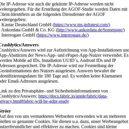
Die IP-Adresse wie auch die gekürzte IP-Adresse werden nicht
weitergegeben. Für die Erstellung der AGOF-Studie werden Daten mit
Client-Identifiern an die folgenden Dienstleister der AGOF
weitergegeben:
• Kantar Deutschland GmbH (
https://www.tns-infratest.com/
)
• Ankordata GmbH & Co. KG (
http://www.ankordata.de/homepage/
)
• Interrogare GmbH (
https://www.interrogare.de/
)
Crashlytics/Answers
Crashlytics/Answers wird zur Aufzeichnung von App-Installationen un
App-Abstürzen der News-App- und ePaper-App-Nutzer verwendet. Es
werden Mobile ad IDs, Installation UUID´s, Android IDs und IP
Adressen gespeichert. Die IP-Adresse wird zur Feststellung der
Geoinformationen des Nutzers ausgelesen. Answers bewahrt die
Identifizierungsdaten für 180 Tage auf. Es werden keine Klarnamen
oder Email-Adressen ausgelesen.
Link zu den Privatsphäre- und Sicherheitsinformationen von
Crashlytics/Answers:
https://docs.fabric.io/apple/fabric/data-
privacy.html#fabric-will-be-gdpr-ready
Ströer
Auf den von uns vermarkteten Webseiten verwenden wir an mehreren
Stellen so genannte Cookies. Sie dienen u.a. dazu, unser Werbeangebot
nutzerfreundlicher und effektiver zu machen. Cookies sind kleine