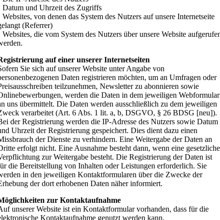
• Datum und Uhrzeit des Zugriffs
• Websites, von denen das System des Nutzers auf unsere Internetseite
gelangt (Referrer)
• Websites, die vom System des Nutzers über unsere Website aufgerufe
werden.
Registrierung auf einer unserer Internetseiten
Sofern Sie sich auf unserer Website unter Angabe von
personenbezogenen Daten registrieren möchten, um an Umfragen oder
Preisausschreiben teilzunehmen, Newsletter zu abonnieren sowie
Onlinebewerbungen, werden die Daten in dem jeweiligen Webformular
an uns übermittelt. Die Daten werden ausschließlich zu dem jeweiligen
Zweck verarbeitet (Art. 6 Abs. 1 lit. a, b, DSGVO, § 26 BDSG [neu]).
Bei der Registrierung werden die IP-Adresse des Nutzers sowie Datum
und Uhrzeit der Registrierung gespeichert. Dies dient dazu einen
Missbrauch der Dienste zu verhindern. Eine Weitergabe der Daten an
Dritte erfolgt nicht. Eine Ausnahme besteht dann, wenn eine gesetzlich
Verpflichtung zur Weitergabe besteht. Die Registrierung der Daten ist
für die Bereitstellung von Inhalten oder Leistungen erforderlich. Sie
werden in den jeweiligen Kontaktformularen über die Zwecke der
Erhebung der dort erhobenen Daten näher informiert.
Möglichkeiten zur Kontaktaufnahme
Auf unserer Website ist ein Kontaktformular vorhanden, dass für die
elektronische Kontaktaufnahme genutzt werden kann.